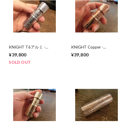
KNIGHT T6アルミ -
KNIGHT Copper -
MRNMODZ- 茨城県水戸
MRNMODZ- 茨城県水戸
¥39,800
¥39,800
市の電子タバコ・ベイプ専
市の電子タバコ・VAPE専門
門店 爆煙堂
店 爆煙堂
SOLD OUT