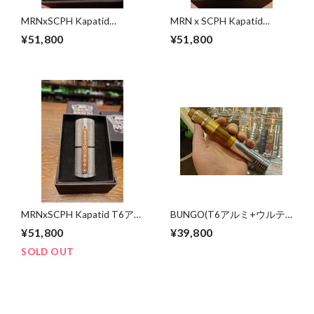
MRNxSCPH Kapatid
MRN x SCPH Kapatid
FullBrass真鍮
21700x1 Copper銅
¥51,800
¥51,800
MRNxSCPH Kapatid T6アル
BUNGO(T6アルミ+ウルテ
ミ
ム) MRNMODZ 21700x1 or
¥51,800
¥39,800
2
SOLD OUT