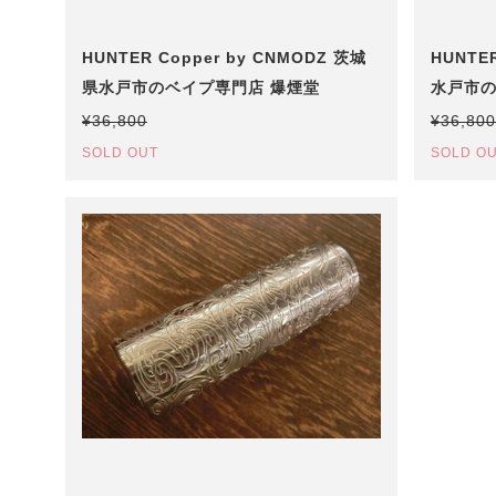
HUNTER Copper by CNMODZ 茨城
HUNTE
県水戸市のベイプ専門店 爆煙堂
水戸市の
堂
¥36,800
¥36,800
SOLD OUT
SOLD O