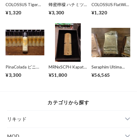
COLOSSUS Tiger
蜂蜜檸檬 ハチミツ
COLOSSUS FlatWire
Wire N90 27G 電
レモン 100ml
N90 23G VAPE専
¥1,320
¥3,300
¥1,320
子タバコ専門店
100ml/ニコチン0mg
門店 爆煙堂 通販
VAPE専門店 爆煙
堂 ベイプ
PinaColada ピニ
MRNxSCPH Kapatid
Seraphim Ultima
ャ・コラーダ
FullBrass真鍮
Full-Brass /
¥3,300
¥51,800
¥56,565
55ml/0mg ニコチン
Deadmans Hand
0mg MTL用
茨城県水戸市の電子
タバコ・VAPE専門
店 爆煙堂
カテゴリから探す
リキッド
MOD