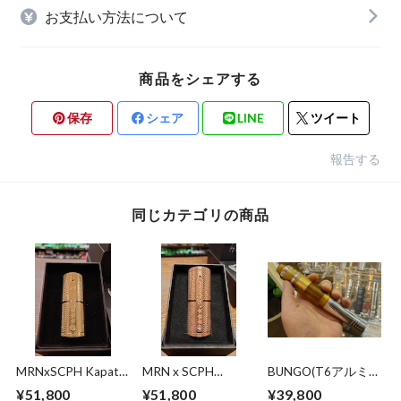
お支払い方法について
商品をシェアする
保存
シェア
LINE
ツイート
報告する
同じカテゴリの商品
MRNxSCPH Kapatid
MRN x SCPH
BUNGO(T6アルミ
FullBrass真鍮
Kapatid 21700x1
+ウルテム)
¥51,800
¥51,800
¥39,800