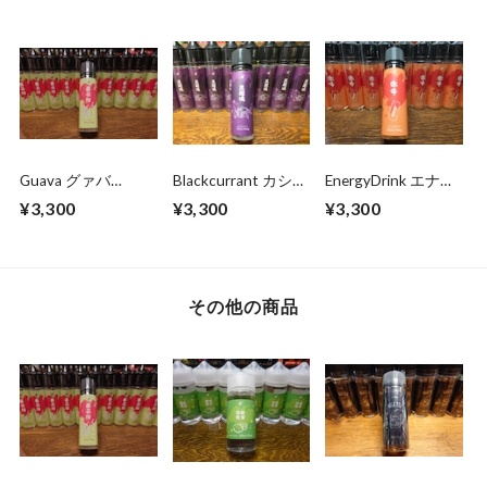
SUPERCLEAR
ン0mg DTL向け
100ml/0mg ニコチ
100ml/0mg ニコチ
ン0mg DTL向け
ン0mg
Guava グァバ
Blackcurrant カシス
EnergyDrink エナジ
55ml/0mg ニコチン
55ml/0mg ニコチン
ードリンク系
¥3,300
¥3,300
¥3,300
0mg MTL用
0mg MTL用
55ml/0mg ニコチン
0mg MTL用
その他の商品