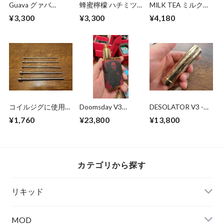
Guava グァバ
蜂蜜檸檬 ハチミツ
MILK TEA ミルクテ
55ml/0mg ニコチン
レモン 100ml
ィー MTL用
¥3,300
¥3,300
¥4,180
0mg MTL用
100ml/ニコチン0mg
100ml/0mg ニコチ
ン0mg SVT
VAPORS
コイルジグに使用
Doomsday V3
DESOLATOR V3 -
エジェクタピン4.0
[REAPER] by
RAIJIN- 茨城県水
¥1,760
¥23,800
¥13,800
4.5 5.0 5.5 6.0 茨城
Towermods
戸市のベイプ・電子
県水戸市のVAPE・
タバコ専門店 爆煙
ベイプ専門店 爆煙
堂
堂
カテゴリから探す
リキッド
MOD