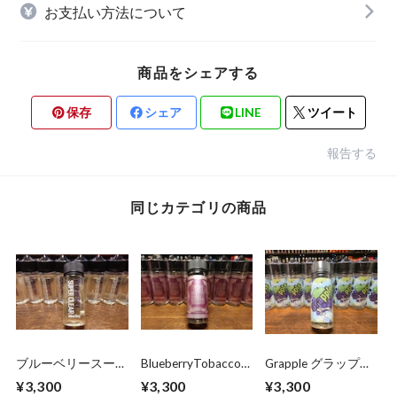
お支払い方法について
商品をシェアする
保存
シェア
LINE
ツイート
報告する
同じカテゴリの商品
ブルーベリースーパ
BlueberryTobacco
Grapple グラップル
ークリア
ブルーベリータバコ
グレープ/アップル
¥3,300
¥3,300
¥3,300
BLUEBERRY
100ml/0mg ニコチ
ミックス