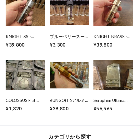
KNIGHT SS -
ブルーベリースーパ
KNIGHT BRASS -
MRNMODZ- 茨城
ークリア
MRNMODZ- 茨城
¥39,800
¥3,300
¥39,800
県水戸市の電子タバ
BLUEBERRY
県水戸市の電子タバ
コ・ベイプ専門店
SUPERCLEAR
コ・VAPE専門店
爆煙堂
100ml/0mg ニコチ
爆煙堂
ン0mg
COLOSSUS Flat
BUNGO(T6アルミ
Seraphim Ultima
Core Clapton Wire
+ウルテム)
Full-Brass /
¥1,320
¥39,800
¥56,565
N90 23G 電子タバ
MRNMODZ
Deadmans Hand
コ専門店 VAPE専
21700x1 or 2
茨城県水戸市の電子
門店 爆煙堂 ベイ
タバコ・VAPE専門
プ
店 爆煙堂
カテゴリから探す